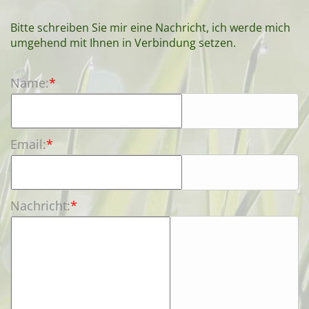
Cookieeinstellungen anzeigen
Bitte schreiben Sie mir eine Nachricht, ich werde mich
umgehend mit Ihnen in Verbindung setzen.
Name:
*
Email:
*
Nachricht:
*