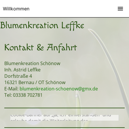
Willkommen
Blumenkreation Leffke
Kontakt & Anfahrt
Blumenkreation Schönow
Inh. Astrid Leffke
Dorfstraße 4
16321 Bernau / OT Schönow
E-Mail:
blumenkreation-schoenow@gmx.de
Tel: 03338 702781
Die Inhalte von Google Maps werden aufgrund
deiner aktuellen Cookie-Einstellungen nicht
angezeigt. Um den Inhalt anzuzeigen, klicke im
Cookie-Banner auf „Ja, ich einverstanden“ und
erlaube damit die Weiterleitung der
erforderlichen Daten an Google Maps.